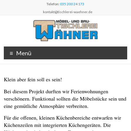
Zum
Telefon:
035 200 24 173
Inhalt
kontakt@tischlerei-waehner.de
wechseln
Möbel- und
Ihr Spezialist
Menü
für
Bautischlerei
Holzausbauten
Thomas
aus Sachsen
Klein aber fein soll
es
sein!
Wähner
Bei diesem Projekt durften wir Ferienwohnungen
verschönern. Funktional sollten die Möbelstücke sein und
eine gemütliche Atmosphäre verbreiten.
Für die offenen, kleinen Küchenbereiche entwarfen wir
Küchenzeilen mit integrierten Küchengeräten. Die