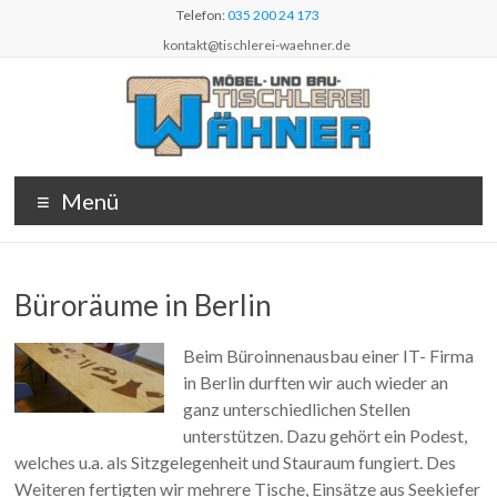
Zum
Telefon:
035 200 24 173
Inhalt
kontakt@tischlerei-waehner.de
wechseln
Möbel- und
Ihr Spezialist
Menü
für
Bautischlerei
Holzausbauten
Thomas
aus Sachsen
Büroräume in Berlin
Wähner
Beim Büroinnenausbau einer IT- Firma
in Berlin durften wir auch wieder an
ganz unterschiedlichen Stellen
unterstützen. Dazu gehört ein Podest,
welches u.a. als Sitzgelegenheit und Stauraum fungiert. Des
Weiteren fertigten wir mehrere Tische, Einsätze aus Seekiefer